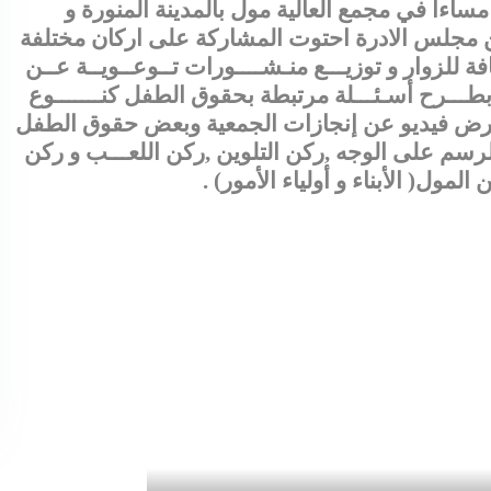
وم الجمعة من الساعة 5 مساءا الى 10 مساءا في مجمع العالية مول بالمدينة المنورة و
ن مجلس الادرة احتوت المشاركة على اركان مختلفة
 للزوار و توزيـــع منـشــــورات تــوعــويــة عــن
بطـــرح أسـئـــلة مرتبطة بحقوق الطفل كنـــــــوع
ض فيديو عن إنجازات الجمعية وبعض حقوق الطفل
لرسم على الوجه
,
ركن التلوين ,ركن اللعـــب
و
ركن