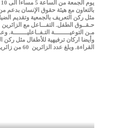
ي
بالتعاون مع هيئة حقوق الإنسان بدعم م
مثل
ركن التعريف بالجمعية وتقديم الضيافة
حـقــوق الطفل.
التفـــاعل مع الزائرين 
مـن التوعيـــــــــة التـفــاعليــــــــة.
وعر
وأيضا اركان ترفيهية للأطفال مثل
ركن ا
القراءة
. وبلغ عدد الزائرين
60 من زائرين المول( الأبناء و أولياء الأمور) .