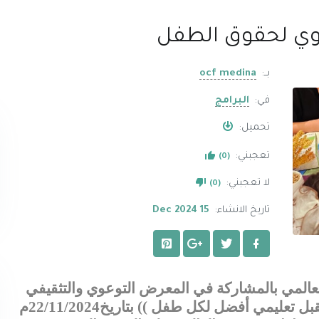
وي لحقوق الطفل
بــ:
ocf medina
في:
البرامج
تحميل:
تعجبني:
(0)
لا تعجبني:
(0)
تاريخ الانشاء:
15 Dec 2024
العالمي بالمشاركة في المعرض التوعوي والتثقيفي
عـــــن حقوق الطفل تحت شعار ((مستقبل تعليمي أفضل لكل طفل )) بتاريخ22/11/2024م