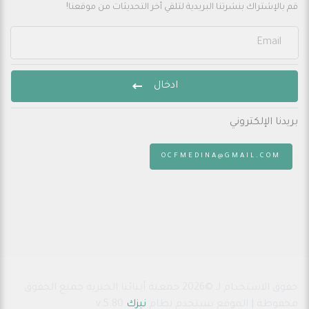
قم بالإشتراك بنشرتنا البريدية لتلقي أخر التحديثات من موقعنا!
ادخال
بريدنا الإلكتروني
:
OCFMEDINA@GMAIL.COM
حقوق الاستخدام لـ ©2026 جمعية أبنائنا الخيرية جميع الحقوق
محفوظة | الموقع يستخدم نظام
نيزك
v.5.80